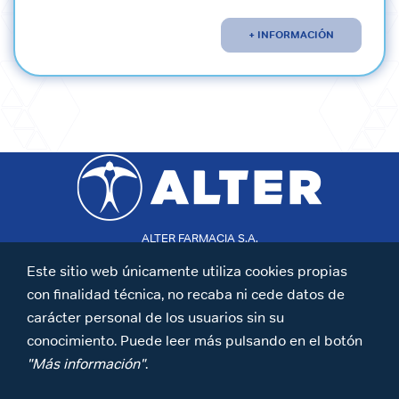
+ INFORMACIÓN
ALTER FARMACIA S.A.
Mateo Inurria 30
T:+34 913 433 320
Este sitio web únicamente utiliza cookies propias
28036 Madrid,España
con finalidad técnica, no recaba ni cede datos de
Fabricado en la UE
carácter personal de los usuarios sin su
Síguenos en LinkedIn
conocimiento. Puede leer más pulsando en el botón
"Más información"
.
AVISO LEGAL