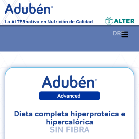
La ALTERnativa en Nutrición de Calidad
DRE
Alterna
navegac
Dieta completa hiperproteica e
hipercalórica
SIN FIBRA