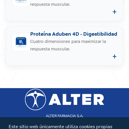
respuesta muscular.
+
Proteína Aduben 4D - Digestibilidad
Cuatro dimensiones para maximizar la
respuesta muscular.
+
ALTER FARMACIA S.A.
Mateo Inurria 30
T:+34 913 433 320
Este sitio web únicamente utiliza cookies propias