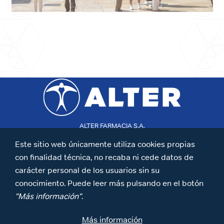
ALTER FARMACIA S.A.
Mateo Inurria 30
T:+34 913 433 320
Este sitio web únicamente utiliza cookies propias
28036 Madrid,España
con finalidad técnica, no recaba ni cede datos de
Fabricado en la UE
carácter personal de los usuarios sin su
Síguenos en LinkedIn
conocimiento. Puede leer más pulsando en el botón
"Más información"
.
AVISO LEGAL
Más información